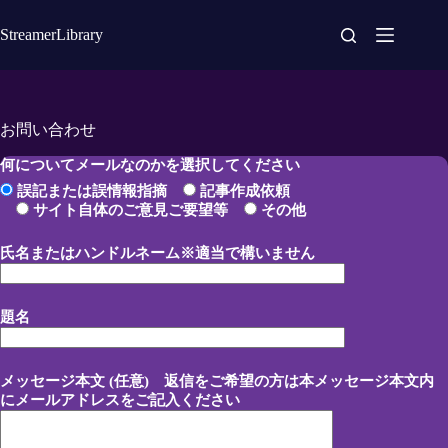
コ
ン
StreamerLibrary
テ
ン
ツ
へ
お問い合わせ
ス
キ
何についてメールなのかを選択してください
ッ
誤記または誤情報指摘
記事作成依頼
プ
サイト自体のご意見ご要望等
その他
氏名またはハンドルネーム※適当で構いません
題名
メッセージ本文 (任意) 返信をご希望の方は本メッセージ本文内
にメールアドレスをご記入ください