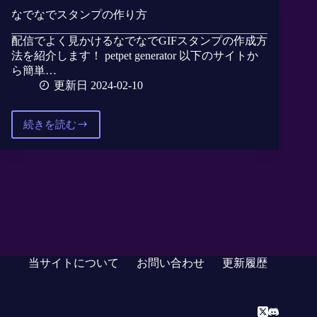
ス
なでなでスタンプの作り方
タ
ン
配信でよく見かけるなでなでGIFスタンプの作成方
プ
法を紹介します！ petpet generator 以下のサイトか
作
ら簡単…
れ
更新日 2024-02-10
ば
い
い？
続きを読む
な
で
な
で
ス
タ
ン
プ
の
作
当サイトについて
お問い合わせ
更新履歴
り
方