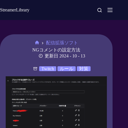
コ
ン
StreamerLibrary
テ
ン
ツ
へ
ス
配信拡張ソフト
キ
ホ
NGコメントの設定方法
ッ
ー
更新日 2024 - 10 - 13
プ
ム
Twitch
ルール
対策