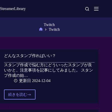
コ
ン
StreamerLibrary
テ
ン
ツ
Twitch
へ
Twitch
ホ
ス
ー
キ
ム
ッ
プ
どんなスタンプ作ればいい？
スタンプ作成で悩む方にどういったスタンプが良
いかと、注意事項を記事にしてみました。 スタン
プ作成の始…
更新日 2024-12-04
続きを読む
ど
ん
な
ス