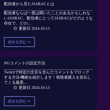
配信者から見たJASRACとは
タ
ン
配信者ならば一度は聞いたことがあるかもしれな
プ
いJASRAC。配信者にとってJASRACがどのような
作
存在で、どの…
れ
更新日 2024-10-13
ば
い
い？
続きを読む
配
信
者
か
NGコメントの設定方法
ら
見
Twitchで特定の文言を含んだコメントをブロック
た
する方法/機能を紹介します！視聴者購入を宣伝し
JASRAC
てくる最悪…
と
更新日 2024-10-13
は
続きを読む
NG
コ