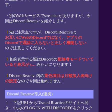
す。
・
別のWebサービスでstreamkitがありますが、今
回はDiscord Reactiveを紹介します。
！
先に注意点ですが、Discord Reactiveは
お互いにWebのDiscordではなく、アプリの
Discordで通話に入らないと正しく機能しない
ので注意してください。
！
名前表示する際はDiscordの
配信者モードついて
いると表示が s…
みたいになります！
！
Discord Reactive内の
黄色項目は月額加入者向け
の設定
なので今回は触れません！
Discord Reactive導入(連携)
１．下記URLからDiscord Reactiveのサイトへ開
き、中央の”LOG IN WITH DISCORD”をクリック