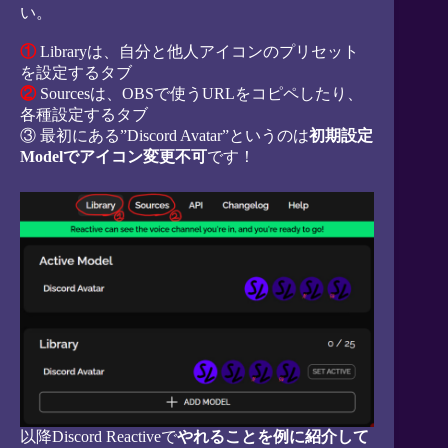
い。
①
Libraryは、自分と他人アイコンのプリセット
を設定するタブ
②
Sourcesは、OBSで使うURLをコピペしたり、
各種設定するタブ
③ 最初にある”Discord Avatar”というのは
初期設定
Modelでアイコン変更不可
です！
以降Discord Reactiveで
やれることを例に紹介して