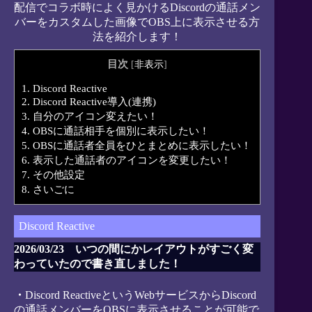
配信でコラボ時によく見かけるDiscordの通話メン
バーをカスタムした画像でOBS上に表示させる方
法を紹介します！
目次
[
非表示
]
1.
Discord Reactive
2.
Discord Reactive導入(連携)
3.
自分のアイコン変えたい！
4.
OBSに通話相手を個別に表示したい！
5.
OBSに通話者全員をひとまとめに表示したい！
6.
表示した通話者のアイコンを変更したい！
7.
その他設定
8.
さいごに
Discord Reactive
2026/03/23 いつの間にかレイアウトがすごく変
わっていたので書き直しました！
・
Discord ReactiveというWebサービスからDiscord
の通話メンバーをOBSに表示させることが可能で