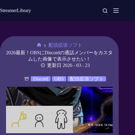
コ
ン
StreamerLibrary
テ
ン
ツ
へ
ス
配信拡張ソフト
キ
ホ
2026最新！OBSにDiscordの通話メンバーをカスタ
ッ
ー
ムした画像で表示させたい！
プ
ム
更新日 2026 - 03 - 23
Discord
OBS
配信拡張ソフト