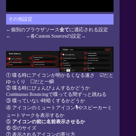
その他設定
←個別のブラウザソース
全て
に適応される設定
← →各Custom Sourcesの設定→
① 喋る時にアイコンが明かるくなる速さ ☑だと
ゆっくり ☐だと一瞬
② 喋る時にぴょんぴょんするかどうか
Continuous Bouncingで喋ってる間ずっと跳ねる
③ 喋っていない時暗くするかどうか
④ アイコンのミュートアイコン🎙やスピーカーミ
ュートマークを表示するか
⑤
アイコンの前に名前表示させるか
⑥ ⑤のサイズ
⑦ 表示されるアイコンの寄り方