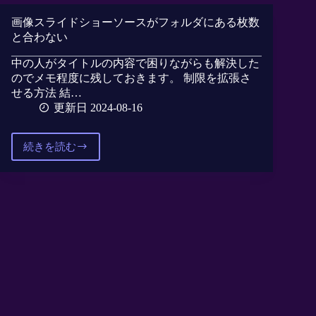
OBS
に
画像スライドショーソースがフォルダにある枚数
Discord
と合わない
の
中の人がタイトルの内容で困りながらも解決した
通
話
のでメモ程度に残しておきます。 制限を拡張さ
メ
せる方法 結…
ン
更新日 2024-08-16
バ
ー
続きを読む
を
画
カ
像
ス
ス
タ
ラ
ム
イ
し
ド
た
シ
画
ョ
像
ー
で
ソ
表
ー
示
ス