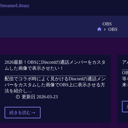
コ
S
t
r
e
a
m
e
r
L
i
b
r
a
r
y
ン
テ
ン
OBS
ツ
OBS
へ
ホ
ス
ー
キ
ム
ッ
プ
2026最新！OBSにDiscordの通話メンバーをカスタ
ア
ムした画像で表示させたい！
O
配信でコラボ時によく見かけるDiscordの通話メン
等
バーをカスタムした画像でOBS上に表示させる方
来
法を紹介し…
更新日 2026-03-23
続きを読む
2026
最
新！