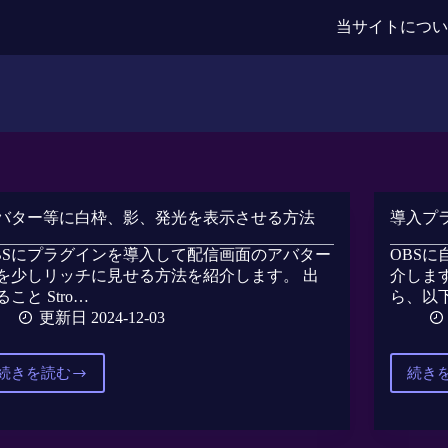
当サイトにつ
バター等に白枠、影、発光を表示させる方法
導入プ
BSにプラグインを導入して配信画面のアバター
OBS
を少しリッチに見せる方法を紹介します。 出
介します
ること Stro…
ら、以
更新日 2024-12-03
続きを読む
続き
ア
バ
タ
ー